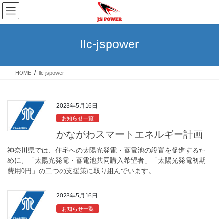
コ
ナ
ン
ビ
テ
ゲ
ン
ー
llc-jspower
ツ
シ
へ
ョ
ス
ン
HOME
llc-jspower
キ
に
ッ
移
プ
動
2023年5月16日
お知らせ一覧
かながわスマートエネルギー計画
神奈川県では、住宅への太陽光発電・蓄電池の設置を促進するた
めに、「太陽光発電・蓄電池共同購入希望者」「太陽光発電初期
費用0円」の二つの支援策に取り組んでいます。
2023年5月16日
お知らせ一覧