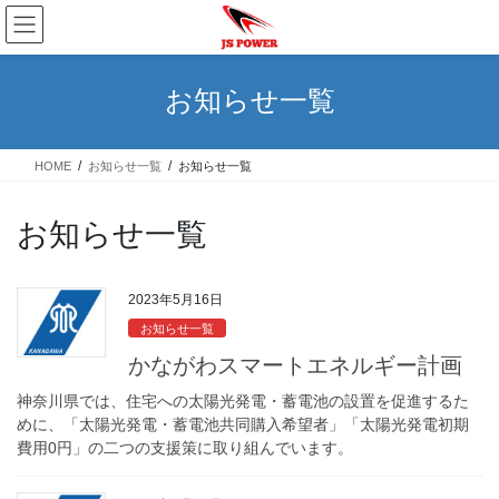
コ
ナ
ン
ビ
テ
ゲ
ン
ー
お知らせ一覧
ツ
シ
へ
ョ
ス
ン
HOME
お知らせ一覧
お知らせ一覧
キ
に
ッ
移
プ
動
お知らせ一覧
2023年5月16日
お知らせ一覧
かながわスマートエネルギー計画
神奈川県では、住宅への太陽光発電・蓄電池の設置を促進するた
めに、「太陽光発電・蓄電池共同購入希望者」「太陽光発電初期
費用0円」の二つの支援策に取り組んでいます。