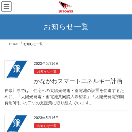
コ
ナ
ン
ビ
テ
ゲ
ン
ー
お知らせ一覧
ツ
シ
へ
ョ
ス
ン
HOME
お知らせ一覧
キ
に
ッ
移
プ
動
2023年5月16日
お知らせ一覧
かながわスマートエネルギー計画
神奈川県では、住宅への太陽光発電・蓄電池の設置を促進するた
めに、「太陽光発電・蓄電池共同購入希望者」「太陽光発電初期
費用0円」の二つの支援策に取り組んでいます。
2023年5月16日
お知らせ一覧